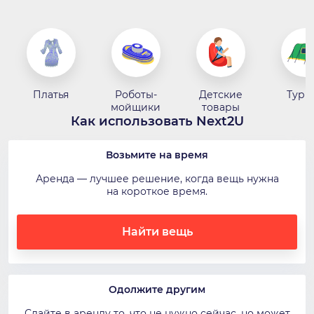
Платья
Роботы-
Детские
Тури
мойщики
товары
Как использовать Next2U
Возьмите на время
Аренда — лучшее решение, когда вещь нужна
на короткое время.
Найти вещь
Одолжите другим
Сдайте в аренду то, что не нужно сейчас, но может