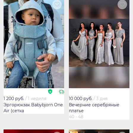
1 200 руб.
/
1 неделя
10 000 руб.
/
3 дня
Эргорюкзак Babybjorn One
Вечерние серебряные
Air (сетка
платье
40 - 48