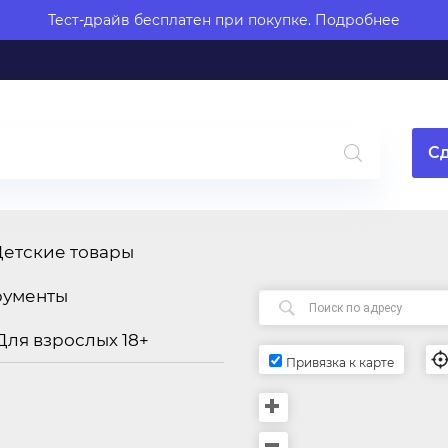
Тест-драйв бесплатен при покупке.
Подробнее
Сд
Детские товары
рументы
Для взрослых 18+
Привязка к карте