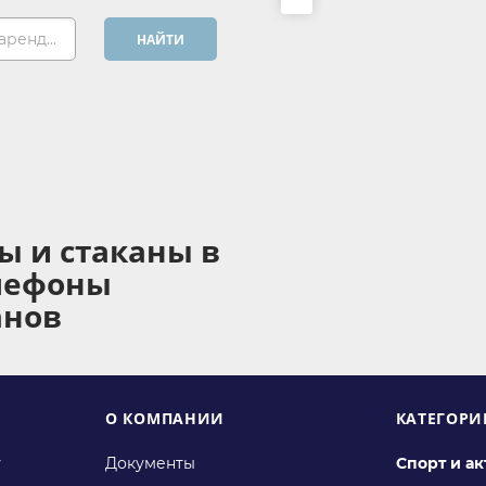
Хочу арендовать...
НАЙТИ
ы и стаканы в
елефоны
анов
О КОМПАНИИ
КАТЕГОРИ
у
Документы
Спорт и а