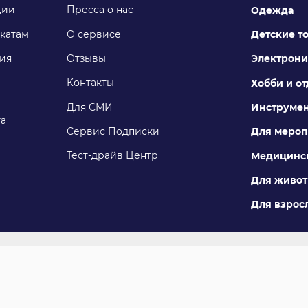
ции
Пресса о нас
Одежда
катам
О сервисе
Детские т
ия
Отзывы
Электрони
Контакты
Хобби и о
Для СМИ
Инструме
га
Сервис Подписки
Для мероп
Тест-драйв Центр
Медицинск
Для живо
Для взросл