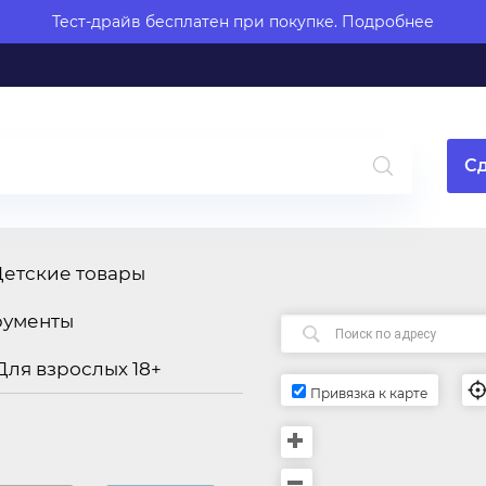
Тест-драйв бесплатен при покупке.
Подробнее
Сд
Детские товары
рументы
Для взрослых 18+
Привязка к карте