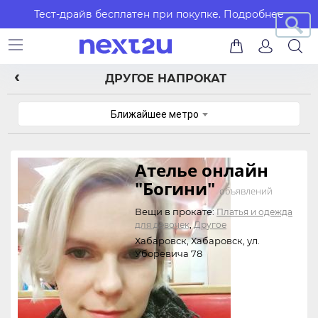
Тест-драйв бесплатен при покупке.
Подробнее
ДРУГОЕ НАПРОКАТ
Ближайшее метро
Ателье онлайн
"Богини"
объявлений
Вещи в прокате:
Платья и одежда
,
для девочек
Другое
Хабаровск, Хабаровск, ул.
Уборевича 78