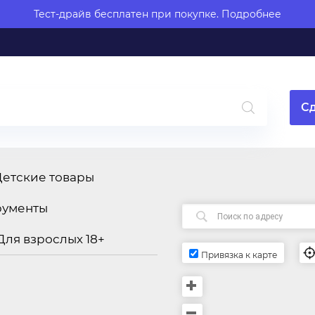
Тест-драйв бесплатен при покупке.
Подробнее
Сд
Детские товары
рументы
Для взрослых 18+
Привязка к карте