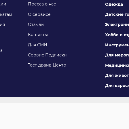
ции
Пресса о нас
Одежда
катам
О сервисе
Детские т
ия
Отзывы
Электрони
Контакты
Хобби и о
Для СМИ
Инструме
га
Сервис Подписки
Для мероп
Тест-драйв Центр
Медицинск
Для живо
Для взросл