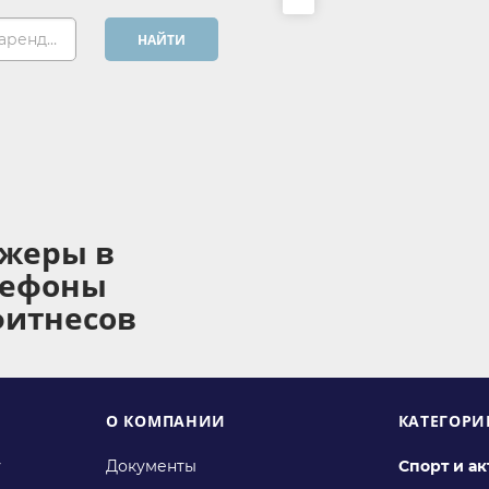
Хочу арендовать...
НАЙТИ
ажеры в
лефоны
фитнесов
О КОМПАНИИ
КАТЕГОРИ
у
Документы
Спорт и а