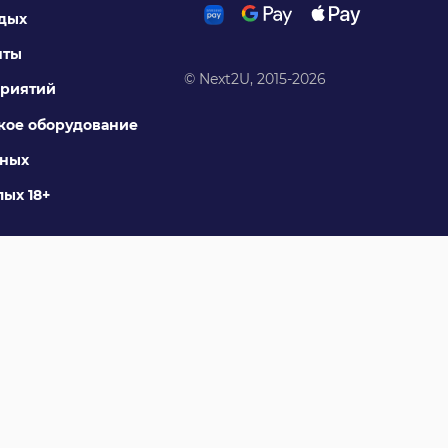
тдых
нты
© Next2U, 2015-2026
риятий
ое оборудование
тных
ых 18+