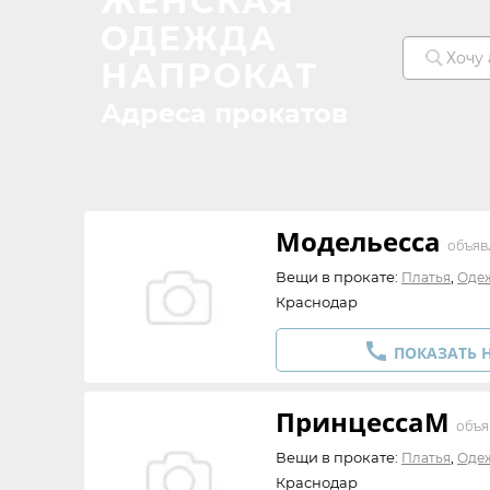
ЖЕНСКАЯ
ОДЕЖДА
НАПРОКАТ
Адреса прокатов
Модельесса
объяв
Вещи в прокате:
,
Платья
Оде
Краснодар

ПОКАЗАТЬ 
ПринцессаМ
объя
Вещи в прокате:
,
Платья
Оде
Краснодар