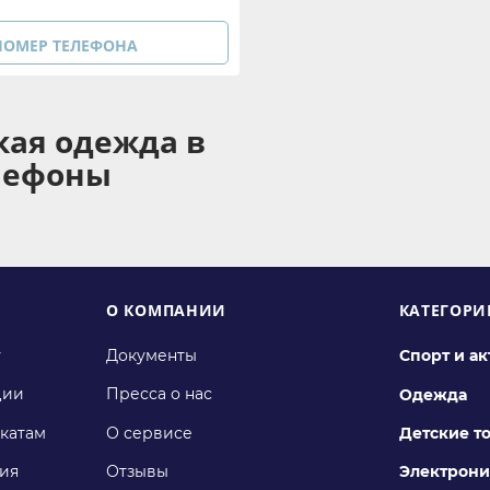
НОМЕР ТЕЛЕФОНА
кая одежда в
елефоны
О КОМПАНИИ
КАТЕГОРИ
у
Документы
Спорт и а
ции
Пресса о нас
Одежда
катам
О сервисе
Детские т
ия
Отзывы
Электрони