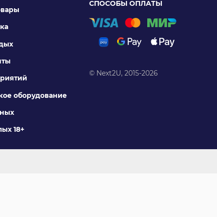
СПОСОБЫ ОПЛАТЫ
овары
ка
тдых
нты
© Next2U, 2015-2026
риятий
ое оборудование
тных
ых 18+