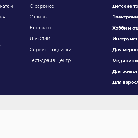
катам
О сервисе
Детские т
ия
Отзывы
Электрони
Контакты
Хобби и о
Для СМИ
Инструме
га
Сервис Подписки
Для мероп
Тест-драйв Центр
Медицинск
Для живо
Для взросл