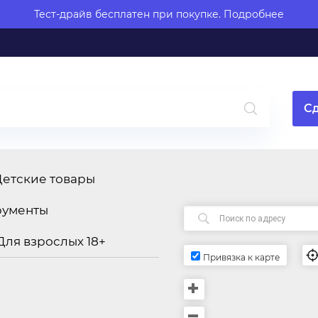
Тест-драйв бесплатен при покупке.
Подробнее
Сд
Детские товары
рументы
Для взрослых 18+
Привязка к карте