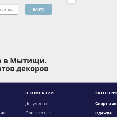
Хочу арендовать...
НАЙТИ
р в Мытищи.
атов декоров
О КОМПАНИИ
КАТЕГОРИ
у
Документы
Спорт и а
ции
Пресса о нас
Одежда