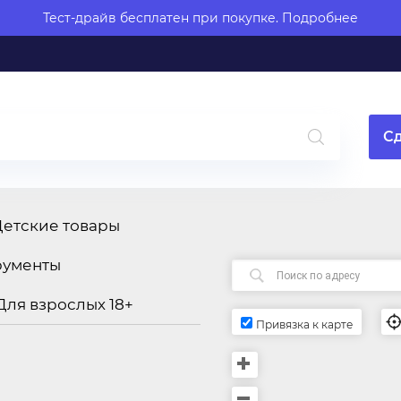
Тест-драйв бесплатен при покупке.
Подробнее
Сд
Детские товары
рументы
Для взрослых 18+
Привязка к карте