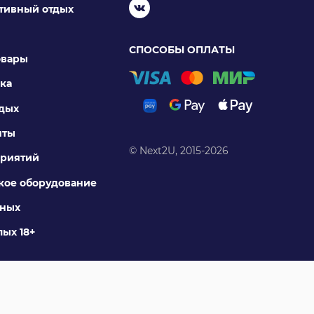
ктивный отдых
СПОСОБЫ ОПЛАТЫ
овары
ка
тдых
нты
© Next2U, 2015-2026
риятий
ое оборудование
тных
ых 18+