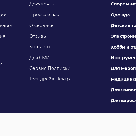
у
Документы
Спорт и а
ции
Пресса о нас
Одежда
катам
О сервисе
Детские т
ия
Отзывы
Электрони
Контакты
Хобби и о
Для СМИ
Инструме
га
Сервис Подписки
Для мероп
Тест-драйв Центр
Медицинск
Для живо
Для взросл