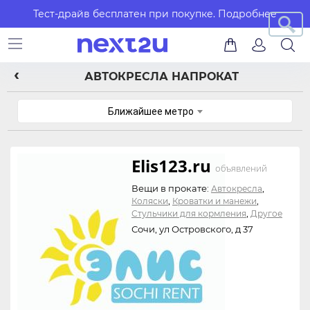
Тест-драйв бесплатен при покупке.
Подробнее
АВТОКРЕСЛА НАПРОКАТ
Ближайшее метро
Elis123.ru
объявлений
Вещи в прокате:
,
Автокресла
,
,
Коляски
Кроватки и манежи
,
Стульчики для кормления
Другое
Сочи, ул Островского, д 37