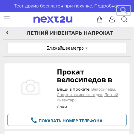
Тест-драйв бесплатен при покупке.
Подробнее
ЛЕТНИЙ ИНВЕНТАРЬ НАПРОКАТ
Ближайшее метро
Прокат
велосипедов в
Сочи. Велопрокат
Вещи в прокате:
,
Велосипеды
«Круглые Ноги»
,
Спорт и активный отдых
Летний
инвентарь
объявлений
Сочи

ПОКАЗАТЬ НОМЕР ТЕЛЕФОНА