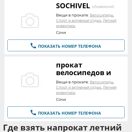
SOCHIVEL
объявлений
Вещи в прокате:
,
Велосипеды
,
Спорт и активный отдых
Летний
инвентарь
Сочи

ПОКАЗАТЬ НОМЕР ТЕЛЕФОНА
прокат
велосипедов и
роликов
объявлений
Вещи в прокате:
,
Велосипеды
,
Спорт и активный отдых
Летний
инвентарь
Сочи

ПОКАЗАТЬ НОМЕР ТЕЛЕФОНА
Где взять напрокат летний