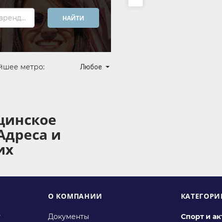
Хочу арендовать...
НАЙТИ
йшее метро:
Любое
цинское
Адреса и
их
О КОМПАНИИ
КАТЕГОРИ
у
Документы
Спорт и а