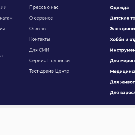
ции
Пресса о нас
Одежда
катам
О сервисе
Детские т
ия
Отзывы
Электрони
Контакты
Хобби и о
Для СМИ
Инструме
га
Сервис Подписки
Для мероп
Тест-драйв Центр
Медицинск
Для живо
Для взросл