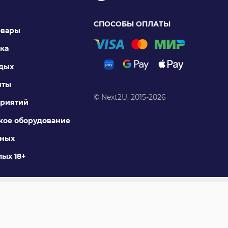
СПОСОБЫ ОПЛАТЫ
овары
ка
тдых
нты
© Next2U, 2015-2026
риятий
ое оборудование
тных
ых 18+