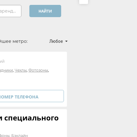
Хочу арендовать...
НАЙТИ
йшее метро:
Любое
ий
,
,
,
здники
Чехлы
Фотозоны
НОМЕР ТЕЛЕФОНА
и специального
,
фоны
Бэклайн