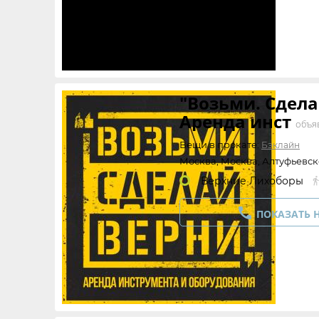
"Возьми. Сдела
Аренда инст
объя
Вещи в прокате:
Бэклайн
Москва, Москва, Алтуфьевск
Верхние Лихоборы

ПОКАЗАТЬ 