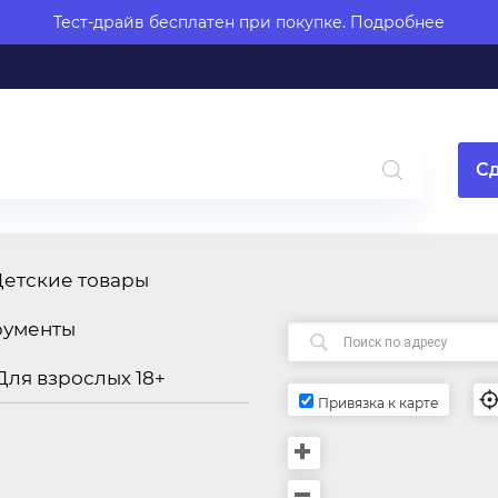
Тест-драйв бесплатен при покупке.
Подробнее
Сд
Детские товары
рументы
Для взрослых 18+
Привязка к карте