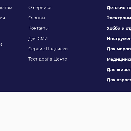
катам
О сервисе
Детские т
ия
Отзывы
Электрони
Контакты
Хобби и о
Для СМИ
Инструме
га
Сервис Подписки
Для мероп
Тест-драйв Центр
Медицинск
Для живо
Для взросл