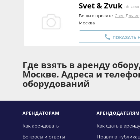
Svet & Zvuk
объявл
Вещи в прокате:
,
Свет
Для ме
Москва

ПОКАЗАТЬ 
Где взять в аренду обор
Москве. Адреса и телеф
оборудований
АРЕНДАТОРАМ
АРЕНДОДАТЕЛЯМ
Как арендовать
Как сдать в аренд
Вопросы и ответы
Правила публика