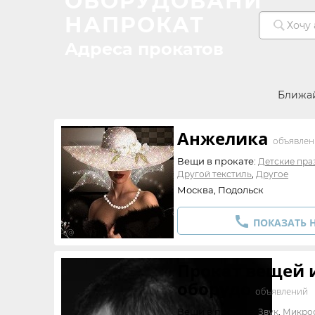
ОБОРУДОВАНИЕ
НАПРОКАТ
Адреса прокатов
Ближа
Анжелика
объявлен
Вещи в прокате:
Детские пра
,
Другой текстиль
Другое
Москва, Подольск

ПОКАЗАТЬ 
Прокат вещей 
оборудо
объявлений
Вещи в прокате:
,
Звук
Микро