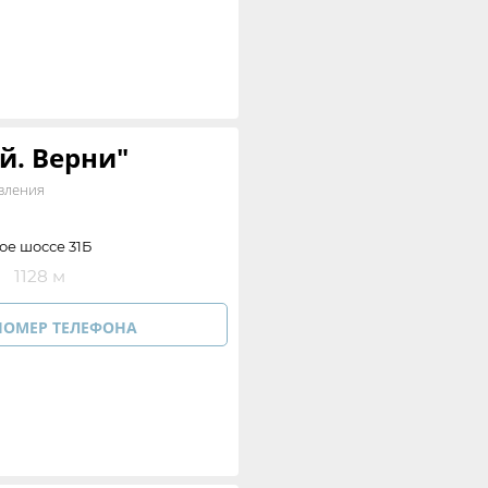
й. Верни"
вления
ое шоссе 31Б
1128 м

НОМЕР ТЕЛЕФОНА