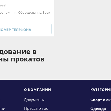
ений
,
,
роприятий
Оборудование
Звук
НОМЕР ТЕЛЕФОНА
удование в
оны прокатов
О КОМПАНИИ
КАТЕГОРИ
у
Документы
Спорт и а
ции
Пресса о нас
Одежда