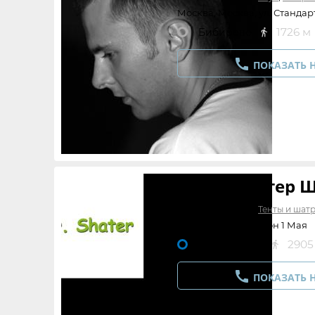
Москва, Москва, ул. Стандарт
1726 м
Бибирево


ПОКАЗАТЬ 
ООО "Мистер 
Вещи в прокате:
Тенты и шат
Москва, микрорайон 1 Мая
2905
Щелковская


ПОКАЗАТЬ 