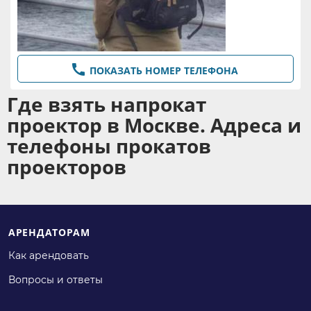
,
,
,
комбайны
Пылесосы
Мультиварки
,
,
,
Хлебопечки
Другое
Другое
,
,
Другое
Другое
Другое

ПОКАЗАТЬ НОМЕР ТЕЛЕФОНА
Где взять напрокат
проектор в Москве. Адреса и
телефоны прокатов
проекторов
АРЕНДАТОРАМ
Как арендовать
Вопросы и ответы