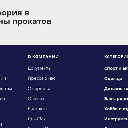
фория в
оны прокатов
О КОМПАНИИ
КАТЕГОРИ
у
Документы
Спорт и а
ции
Пресса о нас
Одежда
катам
О сервисе
Детские т
ия
Отзывы
Электрони
Контакты
Хобби и о
Для СМИ
Инструме
га