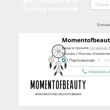
БУТАФОРИЯ
Адреса прокатов
Ближа
Momentofbeau
Вещи в прокате:
,
Бутафория
Москва, г Москва, Измайловс
703
Партизанская


ПОКАЗАТЬ 