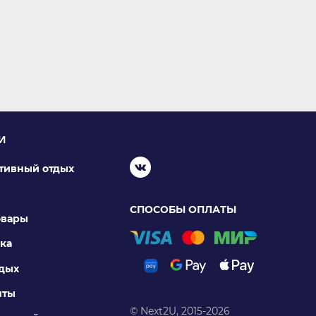
И
ктивный отдых
СПОСОБЫ ОПЛАТЫ
овары
ка
тдых
нты
© Next2U, 2015-2026