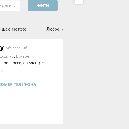
Хочу арендовать...
НАЙТИ
йшее метро:
Любое
ty
объявлений
,
Корзины
Другое
кое шоссе, д 73Ж стр 9
 м
НОМЕР ТЕЛЕФОНА