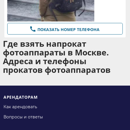
,
,
,
комбайны
Пылесосы
Мультиварки
,
,
,
Хлебопечки
Другое
Другое
,
,
Другое
Другое
Другое

ПОКАЗАТЬ НОМЕР ТЕЛЕФОНА
Где взять напрокат
фотоаппараты в Москве.
Адреса и телефоны
прокатов фотоаппаратов
АРЕНДАТОРАМ
Как арендовать
Вопросы и ответы