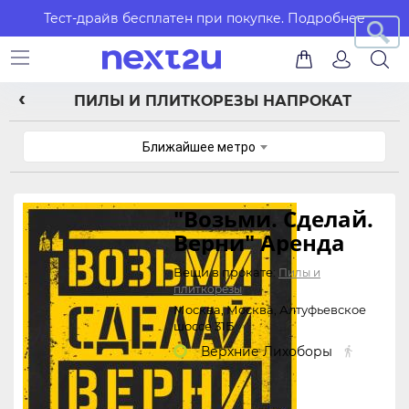
Тест-драйв бесплатен при покупке.
Подробнее
ПИЛЫ И ПЛИТКОРЕЗЫ НАПРОКАТ
Ближайшее метро
"Возьми. Сделай.
Верни" Аренда
инст
объявления
Вещи в прокате:
Пилы и
плиткорезы
Москва, Москва, Алтуфьевское
шоссе 31Б
Верхние Лихоборы

1128 м