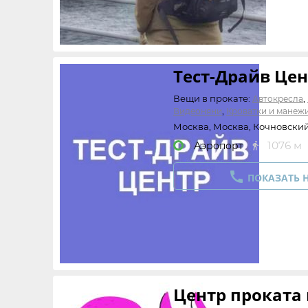
Тест-Драйв Це
Вещи в прокате:
,
Автокресла
,
Видеоняни
Кроватки и манеж
,
Увлажнители воздуха
Стульчи
Москва, Москва, Кочновский
качалки
1076 м
Аэропорт


ПОКАЗАТЬ 
Центр проката 