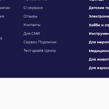
катам
О сервисе
Детские т
ия
Отзывы
Электрони
Контакты
Хобби и о
Для СМИ
Инструме
га
Сервис Подписки
Для мероп
Тест-драйв Центр
Медицинск
Для живо
Для взросл