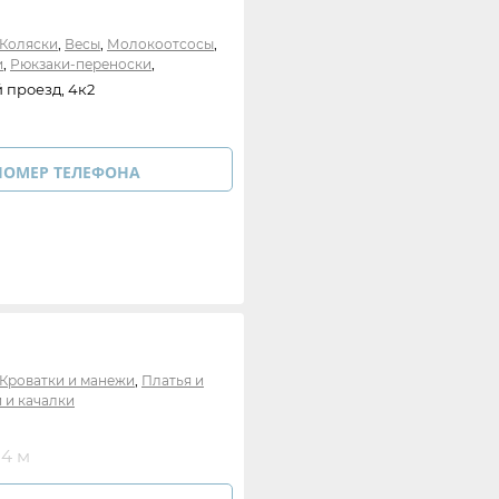
,
,
,
Коляски
Весы
Молокоотсосы
,
,
и
Рюкзаки-переноски
,
,
Москитные сетки
Стульчики
 проезд, 4к2
,
чалки
Чехлы-вкладыши
НОМЕР ТЕЛЕФОНА
,
Кроватки и манежи
Платья и
 и качалки
14 м