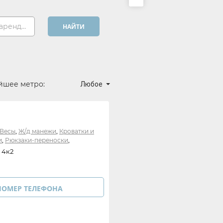
Хочу арендовать...
НАЙТИ
йшее метро:
Любое
,
,
Весы
Ж/д манежи
Кроватки и
,
,
и
Рюкзаки-переноски
,
,
е горки
Домики, палатки
 4к2
,
,
ния
Ходунки и прыгунки
,
,
,
онги и качалки
Другое
Другое
НОМЕР ТЕЛЕФОНА