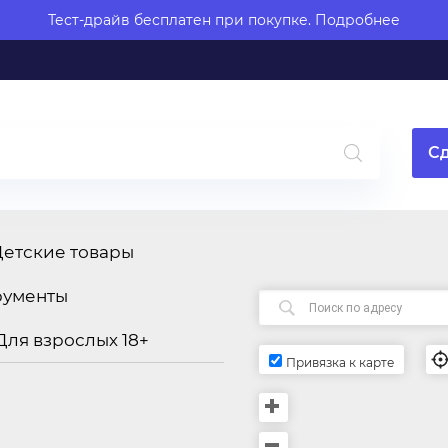
Тест-драйв бесплатен при покупке.
Подробнее
Сд
Детские товары
рументы
Для взрослых 18+
Привязка к карте