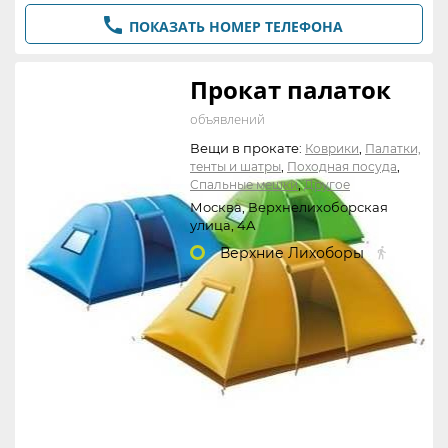

ПОКАЗАТЬ НОМЕР ТЕЛЕФОНА
Прокат палаток
объявлений
Вещи в прокате:
,
Коврики
Палатки,
,
,
тенты и шатры
Походная посуда
,
Спальные мешки
Другое
Москва, Верхнелихоборская
улица, 4А
Верхние Лихоборы

356 м