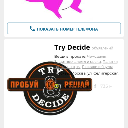

ПОКАЗАТЬ НОМЕР ТЕЛЕФОНА
Try Decide
объявлений
Вещи в прокате:
,
Чемоданы
,
Защитные шлемы и маски
Палатки,
,
,
тенты и шатры
Рюкзаки и баулы
,
Спальные мешки
Другое
Москва, Москва, ул. Селигерская,
2
735 м
Селигерская
