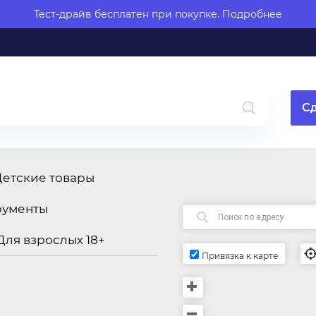
Тест-драйв бесплатен при покупке.
Подробнее
Сд
Детские товары
рументы
Для взрослых 18+
Привязка к карте