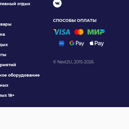
ктивный отдых
СПОСОБЫ ОПЛАТЫ
овары
ка
тдых
нты
© Next2U, 2015-2026
риятий
ое оборудование
тных
ых 18+