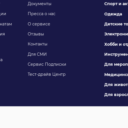
у
Документы
Спорт и а
ции
Пресса о нас
Одежда
катам
О сервисе
Детские т
ия
Отзывы
Электрони
Контакты
Хобби и о
Для СМИ
Инструме
га
Сервис Подписки
Для мероп
Тест-драйв Центр
Медицинск
Для живо
Для взросл