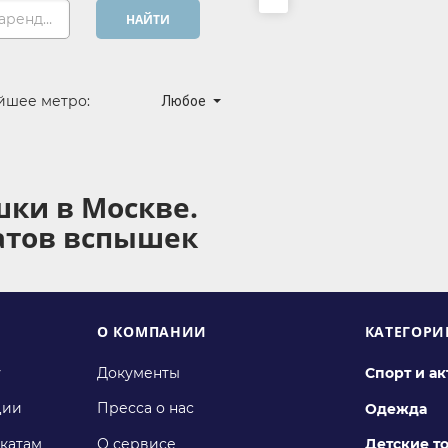
Хочу арендовать...
НАЙТИ
йшее метро:
Любое
шки в Москве.
атов вспышек
О КОМПАНИИ
КАТЕГОРИ
у
Документы
Спорт и а
ции
Пресса о нас
Одежда
катам
О сервисе
Детские т