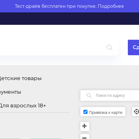
Тест-драйв бесплатен при покупке.
Подробнее
Сд
Детские товары
рументы
Для взрослых 18+
Привязка к карте