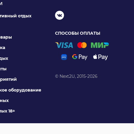
И
ктивный отдых
СПОСОБЫ ОПЛАТЫ
овары
ка
тдых
нты
© Next2U, 2015-2026
риятий
ое оборудование
тных
ых 18+