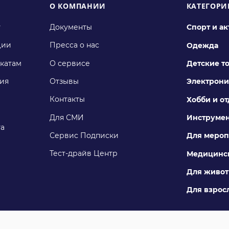
О КОМПАНИИ
КАТЕГОРИ
у
Документы
Спорт и а
ции
Пресса о нас
Одежда
катам
О сервисе
Детские т
ия
Отзывы
Электрони
Контакты
Хобби и о
Для СМИ
Инструме
га
Сервис Подписки
Для мероп
Тест-драйв Центр
Медицинск
Для живо
Для взросл