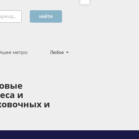
Хочу арендовать...
НАЙТИ
йшее метро:
Любое
ковые
еса и
ховочных и