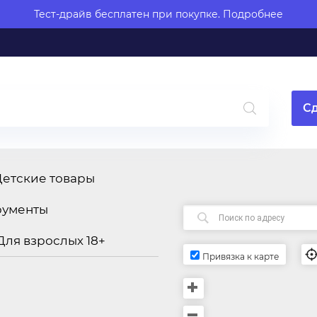
Тест-драйв бесплатен при покупке.
Подробнее
Сд
Детские товары
рументы
Для взрослых 18+
Привязка к карте