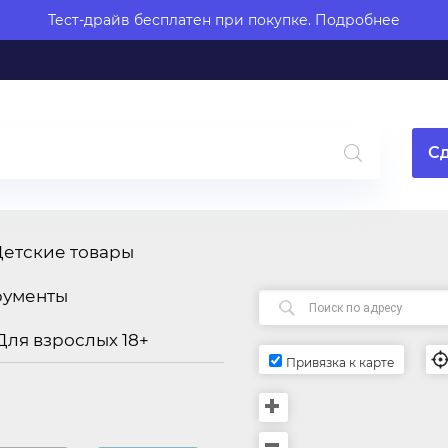
Тест-драйв бесплатен при покупке.
Подробнее
Сд
Детские товары
рументы
Для взрослых 18+
Привязка к карте