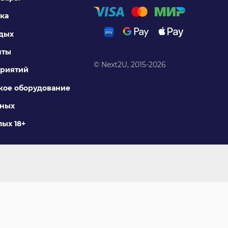
ка
тдых
нты
© Next2U, 2015-2026
риятий
ое оборудование
тных
ых 18+