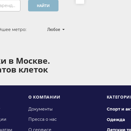
Хочу арендовать...
НАЙТИ
йшее метро:
Любое
и в Москве.
атов клеток
О КОМПАНИИ
КАТЕГОРИ
у
Документы
Спорт и а
ции
Пресса о нас
Одежда
катам
О сервисе
Детские т